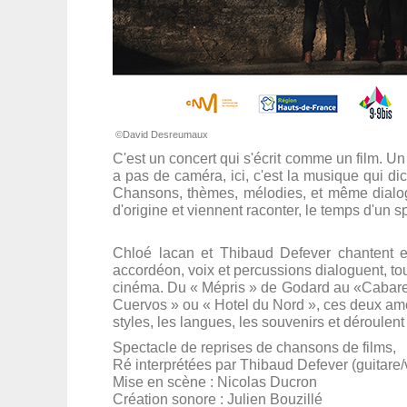
©David Desreumaux
C'est un concert qui s'écrit comme un film. Un
a pas de caméra, ici, c'est la musique qui di
Chansons, thèmes, mélodies, et même dialogu
d'origine et viennent raconter, le temps d'un s
Chloé lacan et Thibaud Defever chantent et
accordéon, voix et percussions dialoguent, tou
cinéma. Du « Mépris » de Godard au «Cabare
Cuervos » ou « Hotel du Nord », ces deux amo
styles, les langues, les souvenirs et déroulent
Spectacle de reprises de chansons de films,
Ré interprétées par Thibaud Defever (guitare/
Mise en scène : Nicolas Ducron
Création sonore : Julien Bouzillé