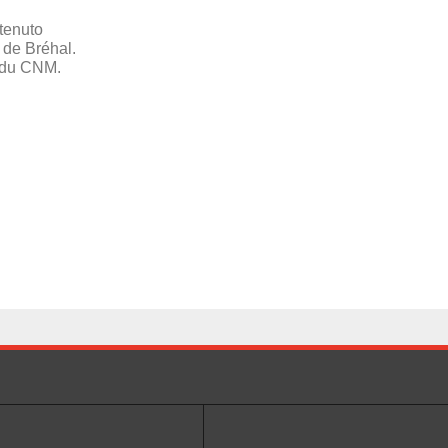
tenuto
e de Bréhal.
t du CNM.