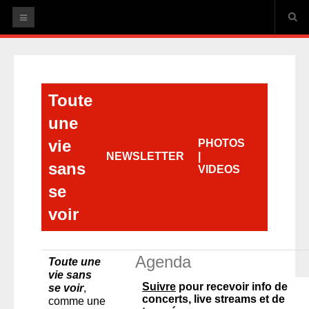
ACCUEIL
Toute
ARTISTES
une
Thibaud Defever
HAPPY ENDS
vie
PHOTOS
NEWSLETTER
|
La lune en plein jour
sans
VIDEOS
Toute une vie sans se voir
se
Quelques mots d'amour, en rappels
voir
Feini-X Crew
Daphné SWÂN
Nour
Agenda
Toute une
vie sans
AGENDA
Suivre
pour recevoir info de
se voir
,
concerts, live streams et de
comme une
Thibaud Defever