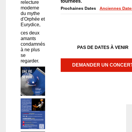
tournées.
relecture
HAPPY ENDS
moderne
Prochaines Dates
Anciennes Date
du mythe
La lune en plein jour
d'Orphée et
Toute une vie sans se voir / Quelques mots d'amour
Eurydice,
Feini-x Crew
ces deux
Daphné SWÂN
amants
condamnés
Nour
PAS DE DATES À VENIR
à ne plus
CONTACT
se
regarder.
DEMANDER UN CONCER