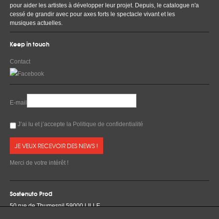
pour aider les artistes à développer leur projet. Depuis, le catalogue n'a
cessé de grandir avec pour axes forts le spectacle vivant et les
musiques actuelles.
Keep in touch
Contact
E-mail
J’ai lu et j’accepte la
Politique de confidentialité
Merci de votre intérêt !
Sostenuto Prod
50 rue de Thumesnil 59000 LILLE
Tél & Fax +33 3 20 52 59 08